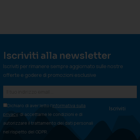
Iscriviti alla newsletter
Iscriviti per rimanere sempre aggiornato sulle nostre
offerte e godere di promozioni esclusive
Dichiaro di aver letto l'
informativa sulla
privacy
, di accettarne le condizioni e di
autorizzare il trattamento dei dati personali
nel rispetto del GDPR.