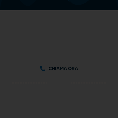
CHIAMA ORA
oppure
Richiedi una consulenza
gratuita