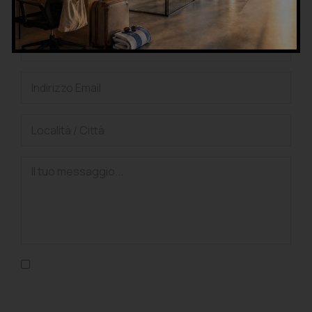
Confermo di aver letto l'informativa sulla privacy, di
accettarne le condizioni e di autorizzare il trattamento dei
dati personali nel rispetto del GDPR.