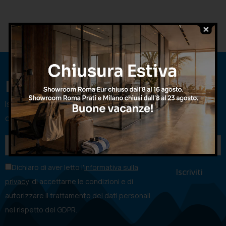
Iscriviti alla newsletter
Iscriviti per rimanere sempre aggiornato sulle nostre
offerte e godere di promozioni esclusive
Dichiaro di aver letto l'
informativa sulla
privacy
, di accettarne le condizioni e di
autorizzare il trattamento dei dati personali
nel rispetto del GDPR.