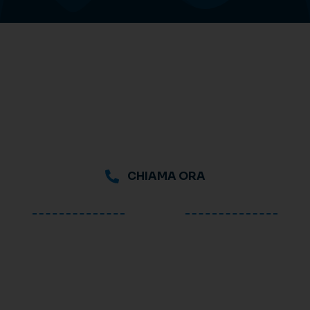
CHIAMA ORA
oppure
Richiedi una consulenza
gratuita