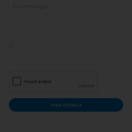
Confermo di aver letto l'informativa sulla privacy, di
accettarne le condizioni e di autorizzare il trattamento dei
dati personali nel rispetto del GDPR.
Invia richiesta