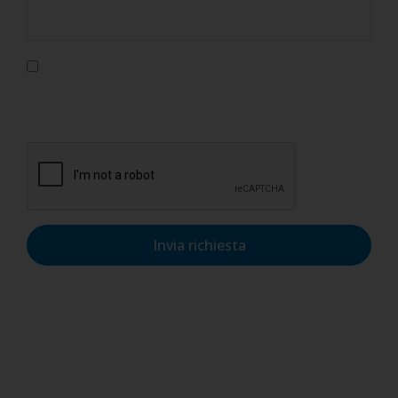
Confermo di aver letto l'informativa sulla privacy, di
accettarne le condizioni e di autorizzare il trattamento dei
dati personali nel rispetto del GDPR.
Invia richiesta