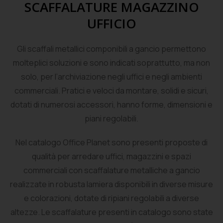
SCAFFALATURE MAGAZZINO
UFFICIO
Gli scaffali metallici componibili a gancio permettono
molteplici soluzioni e sono indicati soprattutto, ma non
solo, per l’archiviazione negli uffici e negli ambienti
commerciali. Pratici e veloci da montare, solidi e sicuri,
dotati di numerosi accessori, hanno forme, dimensioni e
piani regolabili.
Nel catalogo Office Planet sono presenti proposte di
qualità per arredare uffici, magazzini e spazi
commerciali con scaffalature metalliche a gancio
realizzate in robusta lamiera disponibili in diverse misure
e colorazioni, dotate di ripiani regolabili a diverse
altezze. Le scaffalature presenti in catalogo sono state