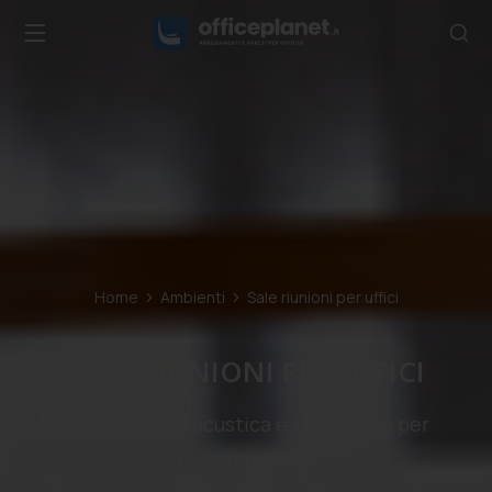
Home
Ambienti
Sale riunioni per uffici
Tu sei qui:
SALE RIUNIONI PER UFFICI
layout, tavoli, acustica e tecnologia per
meeting efficaci