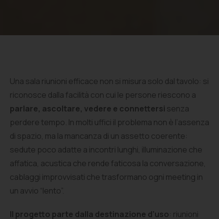
Una sala riunioni efficace non si misura solo dal tavolo: si
riconosce dalla facilità con cui le persone riescono a
parlare, ascoltare, vedere e connettersi
senza
perdere tempo. In molti uffici il problema non è l’assenza
di spazio, ma la mancanza di un assetto coerente:
sedute poco adatte a incontri lunghi, illuminazione che
affatica, acustica che rende faticosa la conversazione,
cablaggi improvvisati che trasformano ogni meeting in
un avvio “lento”.
Il progetto parte dalla destinazione d’uso
: riunioni