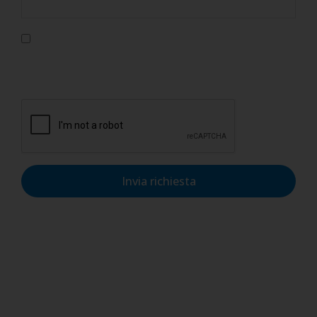
Confermo di aver letto l'informativa sulla privacy, di
accettarne le condizioni e di autorizzare il trattamento dei
dati personali nel rispetto del GDPR.
Invia richiesta