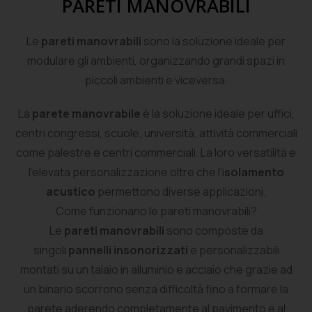
PARETI MANOVRABILI
Le
pareti manovrabili
sono la soluzione ideale per
modulare gli ambienti, organizzando grandi spazi in
piccoli ambienti e viceversa.
La
parete manovrabile
è la soluzione ideale per uffici,
centri congressi, scuole, università, attività commerciali
come palestre e centri commerciali. La loro versatilità e
l’elevata personalizzazione oltre che l’i
solamento
acustico
permettono diverse applicazioni.
Come funzionano le pareti manovrabili?
Le
pareti manovrabili
sono composte da
singoli
pannelli insonorizzati
e personalizzabili
montati su un talaio in alluminio e acciaio che grazie ad
un binario scorrono senza difficoltà fino a formare la
parete aderendo completamente al pavimento e al