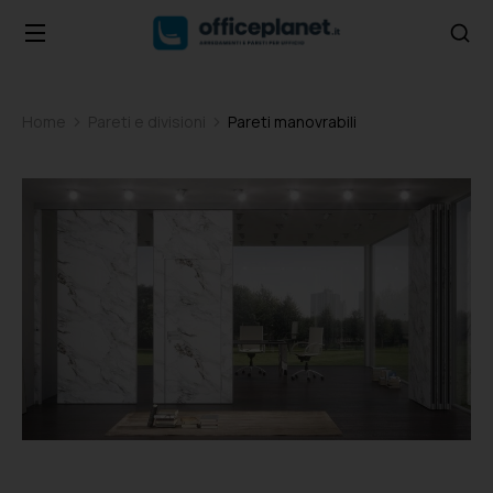
Home
Pareti e divisioni
Pareti manovrabili
Tu sei qui: