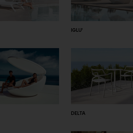
IGLU’
DELTA