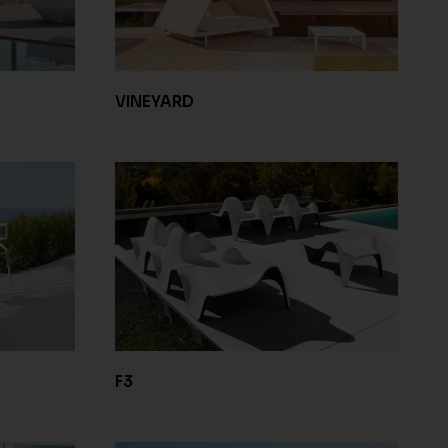
VINEYARD
F3