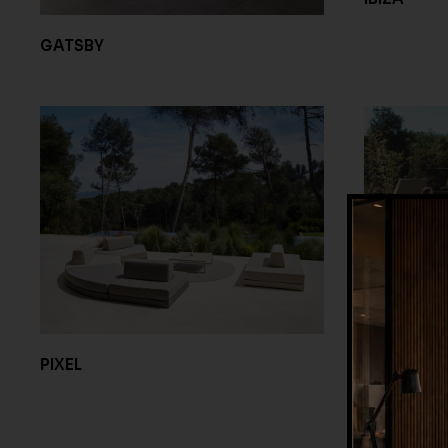
GATSBY
STONE
PIXEL