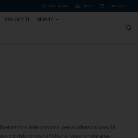
CHI SIAMO
BLOG
CONTATTI
PROGETTI
SERVIZI
il benessere delle persone, per evadere dalla realtà
case o di ristoranti e caffetterie, oppure nelle aree