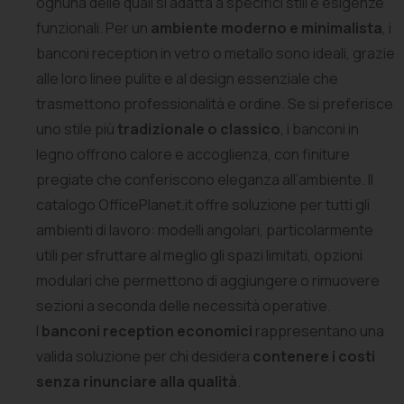
ognuna delle quali si adatta a specifici stili e esigenze
funzionali. Per un
ambiente moderno e minimalista
, i
banconi reception in vetro o metallo sono ideali, grazie
alle loro linee pulite e al design essenziale che
trasmettono professionalità e ordine. Se si preferisce
uno stile più
tradizionale o classico
, i banconi in
legno offrono calore e accoglienza, con finiture
pregiate che conferiscono eleganza all’ambiente. Il
catalogo OfficePlanet.it offre soluzione per tutti gli
ambienti di lavoro: modelli angolari, particolarmente
utili per sfruttare al meglio gli spazi limitati, opzioni
modulari che permettono di aggiungere o rimuovere
sezioni a seconda delle necessità operative.
I
banconi reception economici
rappresentano una
valida soluzione per chi desidera
contenere i costi
senza rinunciare alla qualità
.