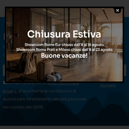
Iscriviti alla newsletter
Iscriviti per rimanere sempre aggiornato sulle nostre
offerte e godere di promozioni esclusive
Dichiaro di aver letto l'
informativa sulla
privacy
, di accettarne le condizioni e di
autorizzare il trattamento dei dati personali
nel rispetto del GDPR.