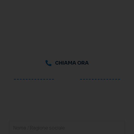
CHIAMA ORA
oppure
Richiedi una consulenza
gratuita