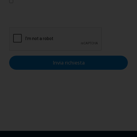
Confermo di aver letto l'informativa sulla privacy, di
accettarne le condizioni e di autorizzare il trattamento dei
dati personali nel rispetto del GDPR.
Invia richiesta