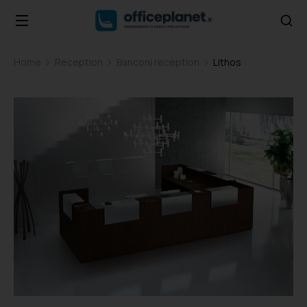
Home
Reception
Banconi reception
Lithos
Tu sei qui: