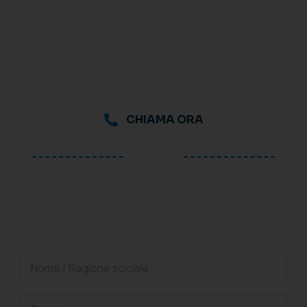
CHIAMA ORA
oppure
Richiedi una consulenza
gratuita