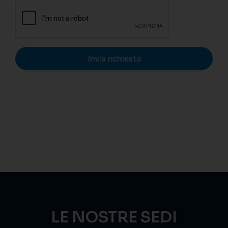
Invia richiesta
LE NOSTRE SEDI