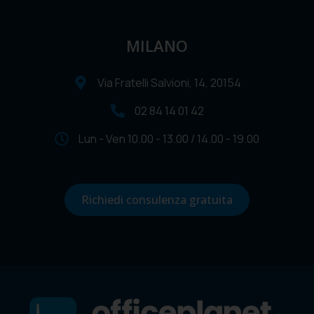
MILANO
Via Fratelli Salvioni, 14, 20154
02 84 14 01 42
Lun - Ven 10.00 - 13.00 / 14.00 - 19.00
Richiedi consulenza gratuita