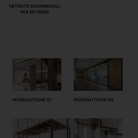
VETRATE SCORREVOLI
PER ESTERNI
MONOLITICHE 01
MONOLITICHE 02