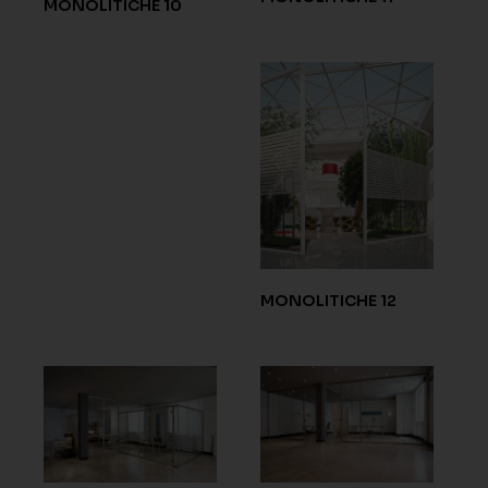
MONOLITICHE 10
MONOLITICHE 12