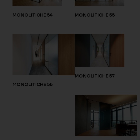
MONOLITICHE 54
MONOLITICHE 55
MONOLITICHE 57
MONOLITICHE 56