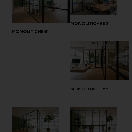
MONOLITICHE 52
MONOLITICHE 51
MONOLITICHE 53