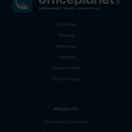
Chi siamo
Progetti
Referenze
Contatti
Privacy Policy
Cookie Policy
PRODOTTI
Accessori & comfort