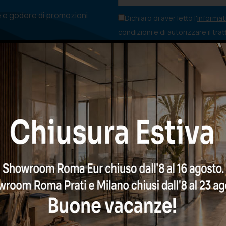
e e godere di promozioni
Dichiaro di aver letto l'
informati
condizioni e di autorizzare il tra
rispetto del GDPR.
CHIAMA ORA