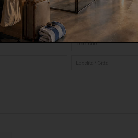
oppure
hiedi una consulenza grat
lla privacy, di accettarne le condizioni e di autorizzare il trattamento