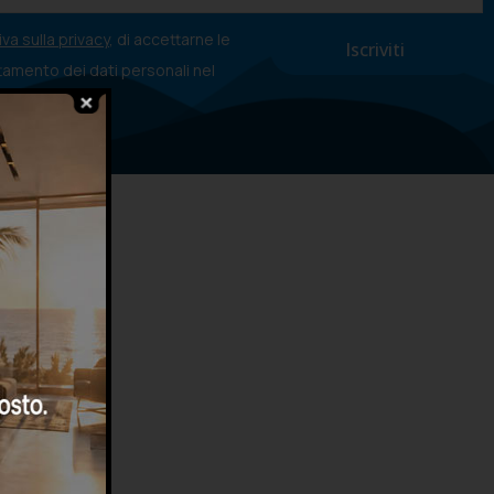
va sulla privacy
, di accettarne le
ttamento dei dati personali nel