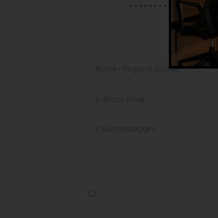
Ric
Confermo di aver letto l'informativa su