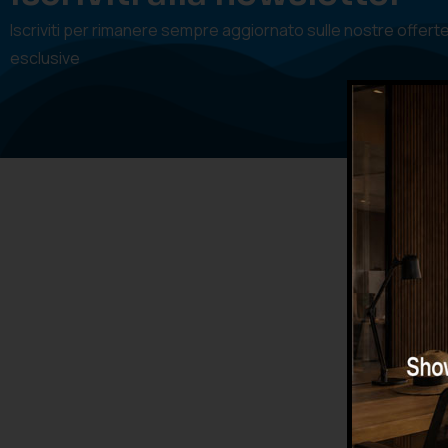
Iscriviti per rimanere sempre aggiornato sulle nostre offert
esclusive