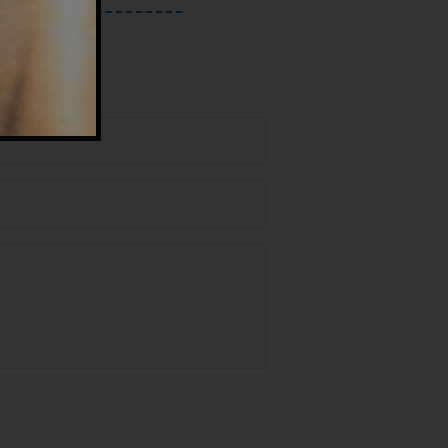
uita
 dei dati personali nel rispetto del GDPR.