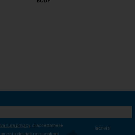
BODY
va sulla privacy
, di accettarne le
ttamento dei dati personali nel