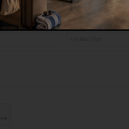
hiedi una consulenza grat
lla privacy, di accettarne le condizioni e di autorizzare il trattamento