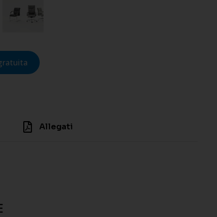
gratuita
Allegati
E