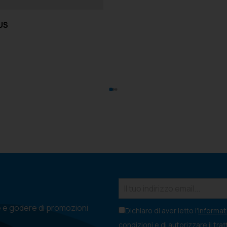
US
e e godere di promozioni
Dichiaro di aver letto l'
informati
condizioni e di autorizzare il tra