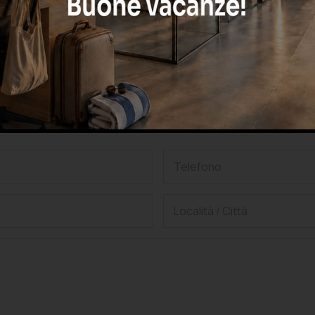
CHIAMA ORA
oppure
hiedi una consulenza grat