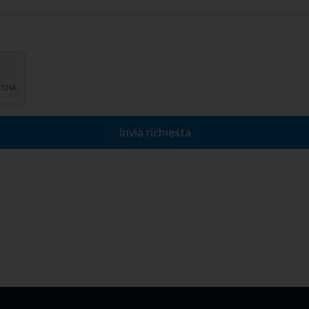
lla privacy, di accettarne le condizioni e di autorizzare il trattamento
Invia richiesta