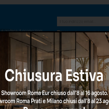
e e godere di promozioni
Dichiaro di aver letto l'
informati
condizioni e di autorizzare il tra
rispetto del GDPR.