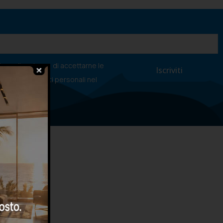
va sulla privacy
, di accettarne le
ttamento dei dati personali nel