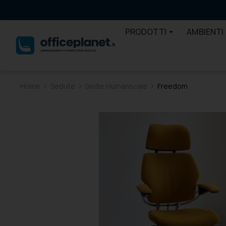
PRODOTTI
AMBIENTI
Home
Sedute
Sedie Humanscale
Freedom
Tu sei qui: