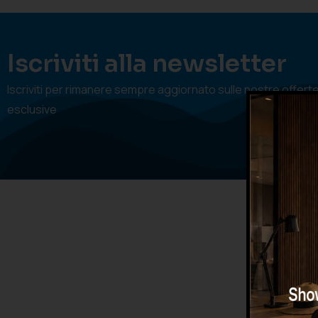
Iscriviti alla newsletter
Iscriviti per rimanere sempre aggiornato sulle nostre offert
esclusive