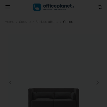
Home
Sedute
Sedute attesa
Cruise
Tu sei qui: