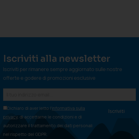
Iscriviti alla newsletter
Iscriviti per rimanere sempre aggiornato sulle nostre
offerte e godere di promozioni esclusive
Dichiaro di aver letto l'
informativa sulla
privacy
, di accettarne le condizioni e di
autorizzare il trattamento dei dati personali
nel rispetto del GDPR.