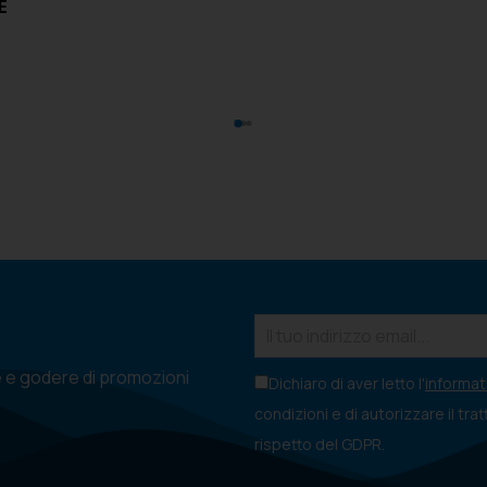
E
e e godere di promozioni
Dichiaro di aver letto l'
informati
condizioni e di autorizzare il tra
rispetto del GDPR.