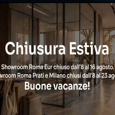
CHIAMA ORA
oppure
hiedi una consulenza grat