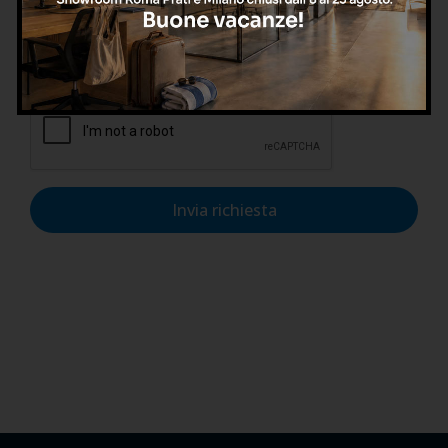
Confermo di aver letto l'informativa sulla privacy, di
accettarne le condizioni e di autorizzare il trattamento dei
dati personali nel rispetto del GDPR.
Invia richiesta