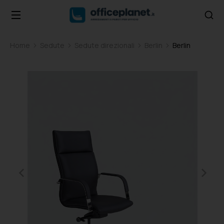
Home
Sedute
Sedute direzionali
Berlin
Berlin
Tu sei qui: