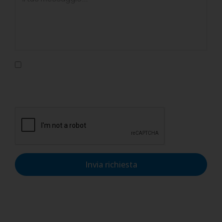
Confermo di aver letto l'informativa sulla privacy, di
accettarne le condizioni e di autorizzare il trattamento dei
dati personali nel rispetto del GDPR.
Invia richiesta