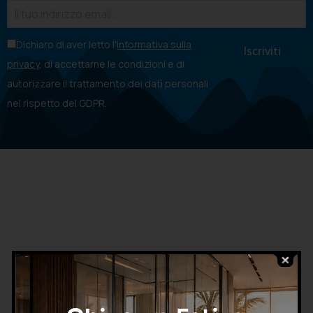
Dichiaro di aver letto l'
informativa sulla
privacy
, di accettarne le condizioni e di
autorizzare il trattamento dei dati personali
nel rispetto del GDPR.
CHIAMA ORA