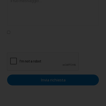
Confermo di aver letto l'informativa sulla privacy, di
accettarne le condizioni e di autorizzare il trattamento dei
dati personali nel rispetto del GDPR.
Invia richiesta