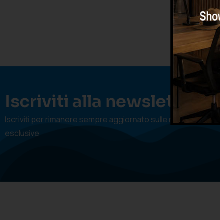
Iscriviti alla newsletter
Iscriviti per rimanere sempre aggiornato sulle nostre offert
esclusive