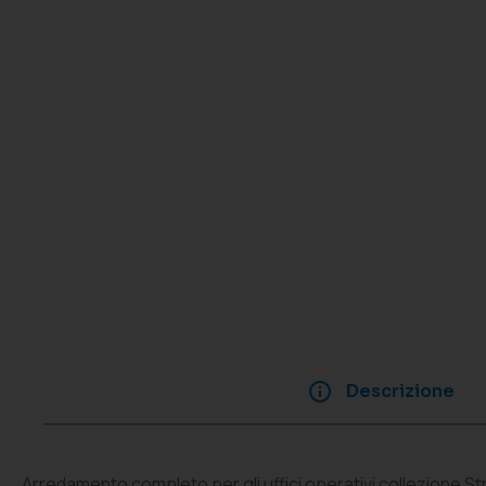
Descrizione
Arredamento completo per gli uffici operativi collezione St