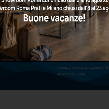
e e godere di promozioni
Dichiaro di aver letto l'
informati
condizioni e di autorizzare il tra
rispetto del GDPR.