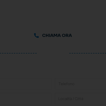
CHIAMA ORA
oppure
hiedi una consulenza grat