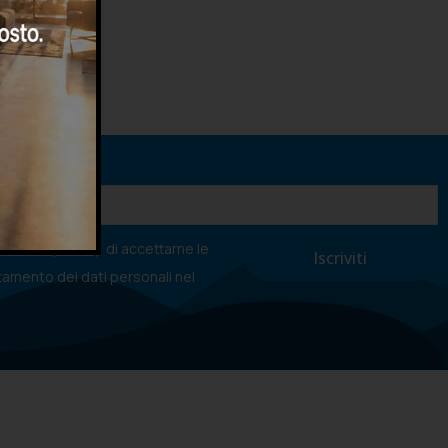
va sulla privacy
, di accettarne le
ttamento dei dati personali nel