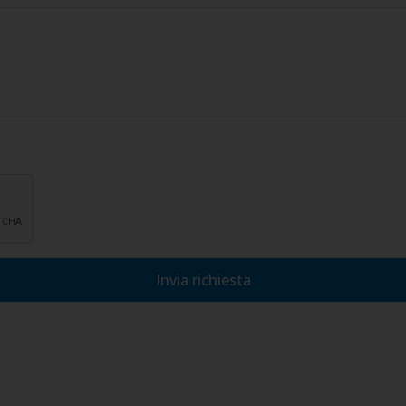
lla privacy, di accettarne le condizioni e di autorizzare il trattamento
Invia richiesta