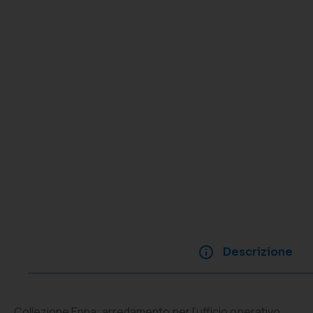
Descrizione
Collezione Enna: arredamento per l’ufficio operativo