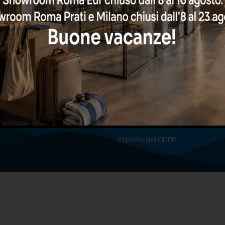
e e godere di promozioni
Dichiaro di aver letto l'
informati
condizioni e di autorizzare il tra
rispetto del GDPR.