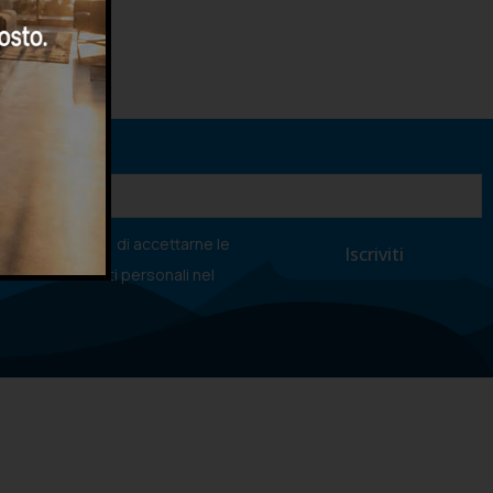
va sulla privacy
, di accettarne le
ttamento dei dati personali nel