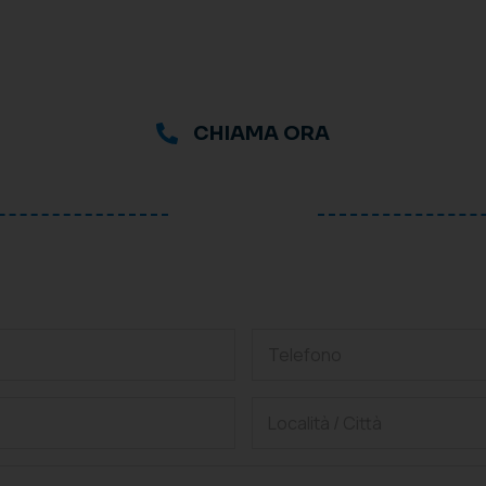
CHIAMA ORA
oppure
hiedi una consulenza grat