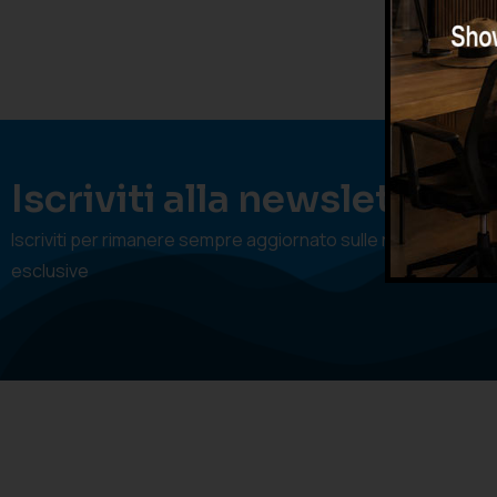
Iscriviti alla newsletter
Iscriviti per rimanere sempre aggiornato sulle nostre offert
esclusive