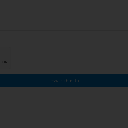
lla privacy, di accettarne le condizioni e di autorizzare il trattamento
Invia richiesta