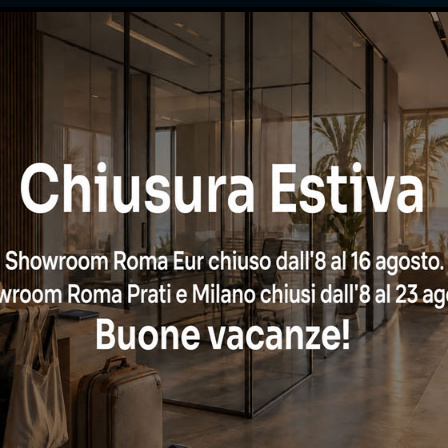
CHIAMA ORA
oppure
hiedi una consulenza grat