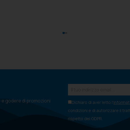
e e godere di promozioni
Dichiaro di aver letto l'
informati
condizioni e di autorizzare il tra
rispetto del GDPR.