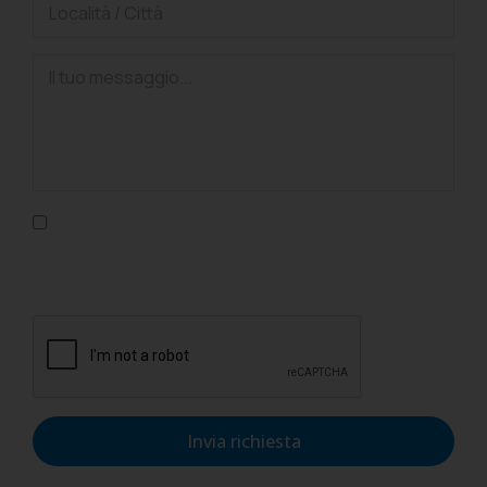
Confermo di aver letto l'informativa sulla privacy, di
accettarne le condizioni e di autorizzare il trattamento dei
dati personali nel rispetto del GDPR.
Invia richiesta