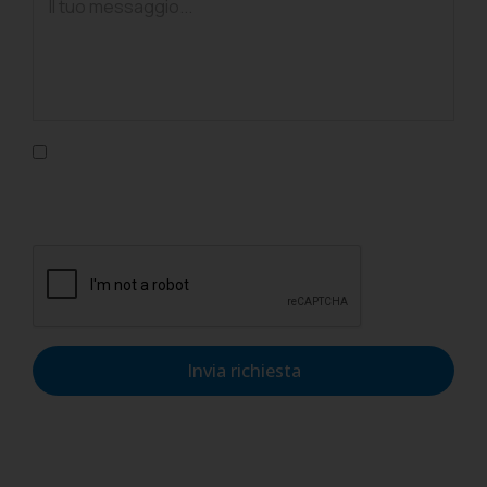
Confermo di aver letto l'informativa sulla privacy, di
accettarne le condizioni e di autorizzare il trattamento dei
dati personali nel rispetto del GDPR.
Invia richiesta