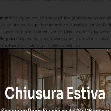
 mentali
ai dipendenti, che sono più invogliati a trascorrere di
. Le piante sono in grado di
assorbire i suoni
presenti nell’uf
zione e l’attenzione di chi lavora. L’ultimo beneficio riscontra
ving
: alcuni dipendenti per ritrovare la concentrazione e riso
li nell’adottare soluzioni creative o risolutive.
piante per la tua scrivania
tare le piante in ufficio, cerchiamo di capire quali sono quell
tallare delle piante non soltanto negli spazi comuni, ma anche 
importante individuare delle specie non troppo ingombranti, 
 esposta al sole, si potranno installare sia delle
piante sempre