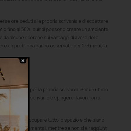
verse ore seduti alla propria scrivania e di accettare
ficio fino al 50%, quindi possono creare un ambiente
to da alcune ricerche sui vantaggi di avere delle
lvere un problema hanno osservato per 2-3 minuti la
?
e più adatte per la propria scrivania. Per un ufficio
sulle singole scrivanie e spingere i lavoratori a
che possono occupare tutto lo spazio e che siano
verdi
che ornamentali, mentre se non si è raggiunti