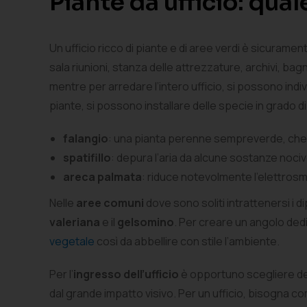
Piante da ufficio: qual
Un ufficio ricco di piante e di aree verdi è sicuramen
sala riunioni, stanza delle attrezzature, archivi, ba
mentre per arredare l’intero ufficio, si possono ind
piante, si possono installare delle specie in grado di 
falangio
: una pianta perenne sempreverde, che 
spatifillo
: depura l’aria da alcune sostanze nociv
areca palmata
: riduce notevolmente l’elettrosm
Nelle
aree comuni
dove sono soliti intrattenersi i d
valeriana
e il
gelsomino
. Per creare un angolo ded
vegetale
così da abbellire con stile l’ambiente.
Per l’
ingresso dell’ufficio
è opportuno scegliere dell
dal grande impatto visivo. Per un ufficio, bisogna