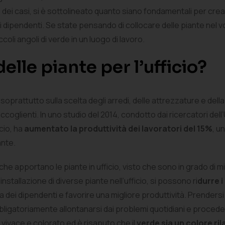
 dei casi, si è sottolineato quanto siano fondamentali per crea
 dipendenti. Se state pensando di collocare delle piante nel v
coli angoli di verde in un luogo di lavoro.
elle piante per l’ufficio?
za soprattutto sulla scelta degli arredi, delle attrezzature e d
coglienti. In uno studio del 2014, condotto dai ricercatori dell’U
cio, ha
aumentato la produttività dei lavoratori del 15%
, u
ante.
he apportano le piante in ufficio, visto che sono in grado di mi
installazione di diverse piante nell’ufficio, si possono ri
durre i
 dei dipendenti e favorire una migliore produttività. Prendersi
bligatoriamente allontanarsi dai problemi quotidiani e procedere
 vivace e colorato ed è risaputo che il
verde sia un colore ri