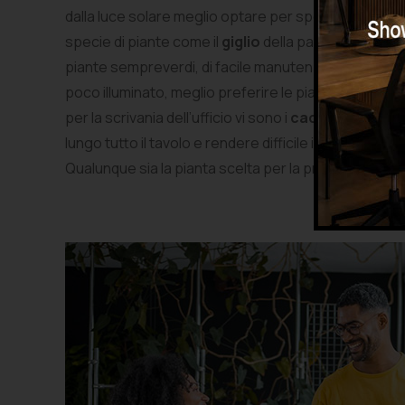
dalla luce solare meglio optare per specie più resis
specie di piante come il
giglio
della pace o la
brome
piante sempreverdi, di facile manutenzione e che n
poco illuminato, meglio preferire le piante grasse, 
per la scrivania dell’ufficio vi sono i
cactus
. l’
aloe
, le
lungo tutto il tavolo e rendere difficile il lavoro o
Qualunque sia la pianta scelta per la propria scrivan