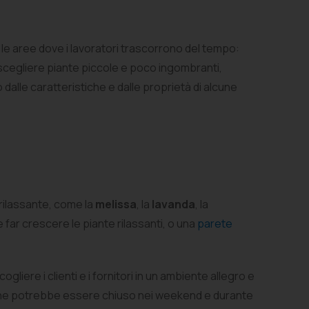
te le aree dove i lavoratori trascorrono del tempo:
a scegliere piante piccole e poco ingombranti,
 dalle caratteristiche e dalle proprietà di alcune
e rilassante, come la
melissa
, la
lavanda
, la
far crescere le piante rilassanti, o una
parete
iere i clienti e i fornitori in un ambiente allegro e
o che potrebbe essere chiuso nei weekend e durante