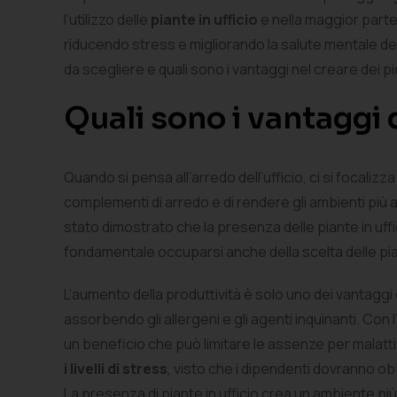
l’utilizzo delle
piante in ufficio
e nella maggior parte
riducendo stress e migliorando la salute mentale dei
da scegliere e quali sono i vantaggi nel creare dei pic
Quali sono i vantaggi d
Quando si pensa all’arredo dell’ufficio, ci si focaliz
complementi di arredo e di rendere gli ambienti più ac
stato dimostrato che la presenza delle piante in uffi
fondamentale occuparsi anche della scelta delle pi
L’aumento della produttività è solo uno dei vantaggi c
assorbendo gli allergeni e gli agenti inquinanti. Con l’
un beneficio che può limitare le assenze per malattia
i livelli di stress
, visto che i dipendenti dovranno ob
La presenza di piante in ufficio crea un ambiente più