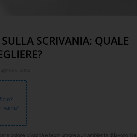
E SULLA SCRIVANIA: QUALE
EGLIERE?
iugno 24, 2022
ficio?
crivania?
ere colore, vivacità e buon umore a un ambiente di lavoro. Negli