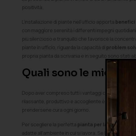
positività.
L’installazione di piante nell’ufficio apporta
benefici
con maggiore serenità i differenti impegni quotidiani
più silenzioso e tranquillo che favorisce la concentra
piante in ufficio, riguarda la capacità di
problem sol
propria pianta da scrivania e in seguito sono stati abi
Quali sono le migliori 
Dopo aver compreso tutti i vantaggi che possono appor
rilassante, produttivo e accogliente è necessario ins
prendersene cura ogni giorno.
Per scegliere la perfetta
pianta per la scrivania
è 
adatte all’ambiente in cui si lavora. Se la scrivania è