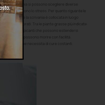
i, per la scrivania si possono scegliere diverse
uonumore e riducono lo stress. Per quanto riguarda le
e il
pothos
. Se la scrivania è collocata in luogo
i e molto colorati. Tra le piante grasse più indicate
te le piante rampicanti che possono estendersi
continue cure e possono morire con facilità.
da ricordarsi che necessita di cure costanti.