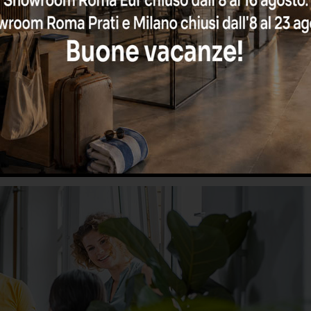
tenti come le
piante grasse
. Per chi ama le piante ornamental
lia
, che producono fiori colorati e vivaci, che migliorano il b
ecessitano di poco spazio, troviamo invece il
fico
, la
dracena
scegliendo tra specie sempreverdi o che producono fiori delicat
tillandsia
e il
conophytum
. Per la scrivania sono sconsiglia
 le specie troppo delicate come le orchidee, che necessitano di 
ia, bisogna collocarla in un punto dove è sempre visibile, così 