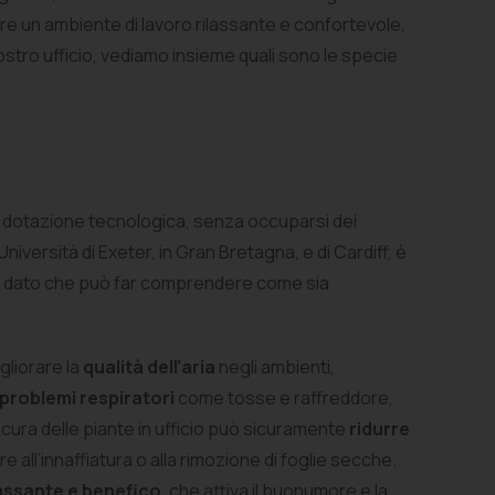
re un ambiente di lavoro rilassante e confortevole,
ostro ufficio, vediamo insieme quali sono le specie
ella dotazione tecnologica, senza occuparsi dei
niversità di Exeter, in Gran Bretagna, e di Cardiff, è
n dato che può far comprendere come sia
gliorare la
qualità dell’aria
negli ambienti,
 problemi respiratori
come tosse e raffreddore,
 cura delle piante in ufficio può sicuramente
ridurre
 all’innaffiatura o alla rimozione di foglie secche.
lassante e benefico
, che attiva il buonumore e la