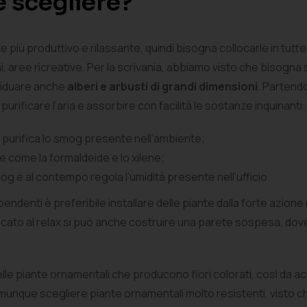
e scegliere?
te più produttivo e rilassante, quindi bisogna collocarle in tut
gni, aree ricreative. Per la scrivania, abbiamo visto che bisogn
ividuare anche
alberi e arbusti di grandi dimensioni
. Partendo
purificare l’aria e assorbire con facilità le sostanze inquinanti:
purifica lo smog presente nell’ambiente;
e come la formaldeide e lo xilene;
og e al contempo regola l’umidità presente nell’ufficio.
ipendenti è preferibile installare delle piante dalla forte azion
icato al relax si può anche costruire una parete sospesa, dove 
e piante ornamentali che producono fiori colorati, così da accogl
 comunque scegliere piante ornamentali molto resistenti, vist