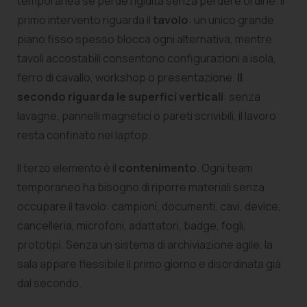
temporanea se perde rigidità senza perdere ordine. Il
primo intervento riguarda il
tavolo
: un unico grande
piano fisso spesso blocca ogni alternativa, mentre
tavoli accostabili consentono configurazioni a isola,
ferro di cavallo, workshop o presentazione.
Il
secondo riguarda le superfici verticali
: senza
lavagne, pannelli magnetici o pareti scrivibili, il lavoro
resta confinato nei laptop.
Il terzo elemento è il
contenimento
. Ogni team
temporaneo ha bisogno di riporre materiali senza
occupare il tavolo: campioni, documenti, cavi, device,
cancelleria, microfoni, adattatori, badge, fogli,
prototipi. Senza un sistema di archiviazione agile, la
sala appare flessibile il primo giorno e disordinata già
dal secondo.