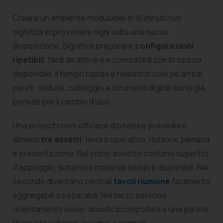
Creare un ambiente modulabile in 10 minuti non
significa improvvisare ogni volta una nuova
disposizione. Significa preparare
configurazioni
ripetibili
, facili da attivare e compatibili con lo spazio
disponibile. Il tempo rapido è realistico solo se arredi,
pareti, sedute, cablaggio e strumenti digitali sono già
pensati per il cambio d’uso.
Una project room efficace dovrebbe prevedere
almeno
tre assetti
: lavoro operativo, riunione plenaria
e presentazione. Nel primo assetto contano superfici
d’appoggio, schermi e materiali sempre disponibili. Nel
secondo diventano centrali
tavoli riunione
facilmente
aggregabili o separabili. Nel terzo servono
orientamento visivo, acustica controllata e una parete
libera per schermi, lavagne o pannelli.