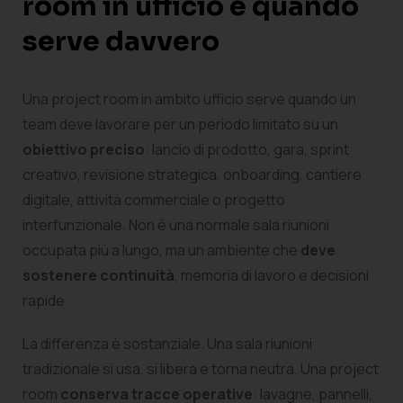
room in ufficio e quando
serve davvero
Una project room in ambito ufficio serve quando un
team deve lavorare per un periodo limitato su un
obiettivo preciso
: lancio di prodotto, gara, sprint
creativo, revisione strategica, onboarding, cantiere
digitale, attività commerciale o progetto
interfunzionale. Non è una normale sala riunioni
occupata più a lungo, ma un ambiente che
deve
sostenere continuità
, memoria di lavoro e decisioni
rapide.
La differenza è sostanziale. Una sala riunioni
tradizionale si usa, si libera e torna neutra. Una project
room
conserva tracce operative
: lavagne, pannelli,