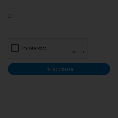
Confermo di aver letto l'informativa sulla privacy, di
accettarne le condizioni e di autorizzare il trattamento dei
dati personali nel rispetto del GDPR.
Invia richiesta