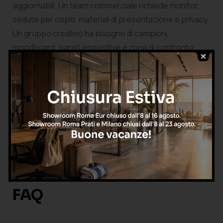
aggiornabili. Un team commerciale richiede monitor,
sedute per ospiti, materiali di presentazione e privacy.
Un gruppo creativo ha bisogno di campioni,
moodboard, pareti espositive e zone di confronto
meno formali.
Per questo
la progettazione non dovrebbe partire
dal prodotto, ma dal ciclo di lavoro
: briefing, analisi,
produzione, revisione, decisione, restituzione. Ogni
fase richiede un assetto diverso. Se l’ambiente
consente questi passaggi senza perdere tempo, la
project room diventa un acceleratore operativo; se li
ostacola, resta una sala riunioni più arredata.
FAQ