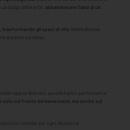
ve un luogo differente,
abbandonare l’idea di un
, trasformando gli spazi di vita
. Infatti diverse
re al passo coi tempi.
ti nello spazio di lavoro, queste hanno performance
e solo sul fronte del benessere, ma anche sul
oluzione ottimale per ogni situazione.