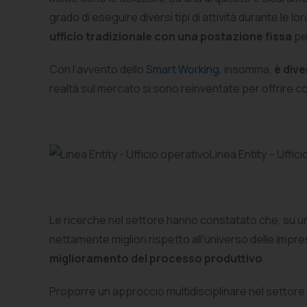
grado di eseguire diversi tipi di attività durante le 
ufficio tradizionale con una postazione fissa
pe
Con l’avvento dello
Smart Working
, insomma,
è dive
realtà sul mercato si sono reinventate per offrire 
Linea Entity – Uffic
Le ricerche nel settore hanno constatato che, su un
nettamente migliori rispetto all’universo delle impr
miglioramento del processo produttivo
.
Proporre un approccio multidisciplinare nel settore