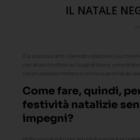
IL NATALE NEG
Di
È la scienza a dirlo: il periodo natalizio è il più mo
con sé anche stress sul luogo di lavoro, come bilanci,
cenoni possono mettere a rischio la serenità dei lavo
Come fare, quindi, per 
festività natalizie se
impegni?
Molte sono le soluzioni, ed una di queste è sicurame