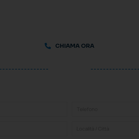
CHIAMA ORA
oppure
hiedi una consulenza grat