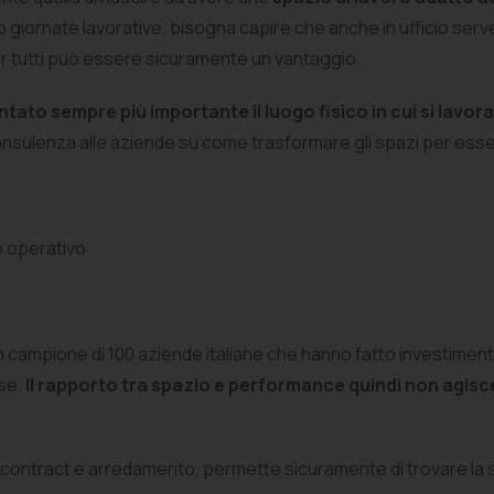
loro giornate lavorative, bisogna capire che anche in ufficio ser
r tutti può essere sicuramente un vantaggio.
ntato sempre più importante il luogo fisico in cui si lavora
consulenza alle aziende su come trasformare gli spazi per esse
io operativo
 campione di 100 aziende italiane che hanno fatto investimen
ese.
Il rapporto tra spazio e performance quindi non agisc
 contract e arredamento, permette sicuramente di trovare la s