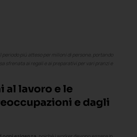
il periodo più atteso per milioni di persone, portando
 sfrenata ai regali e ai preparativi per vari pranzi e
 al lavoro e le
preoccupazioni e dagli
d ogni esigenza
, poiché i worker devono essere in