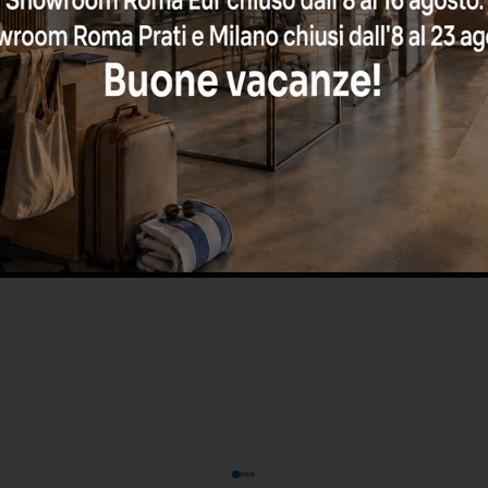
Area break in ufficio 2026: da
pausa caffè a social hub
relazionale (layout, arredi,
micro-cucine)
3 Luglio 2026
1