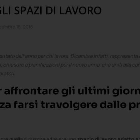
LI SPAZI DI LAVORO
cembre 18, 2018
vimentato dell’anno per chi lavora. Dicembre infatti, rappresenta 
 chiusure e pianificazioni per il nuovo anno, che uniti alla corsa
ratori.
affrontare gli ultimi giorni
nza farsi travolgere dalle 
nte quella di riuscire ad avere uno
spazio di lavoro adatto a