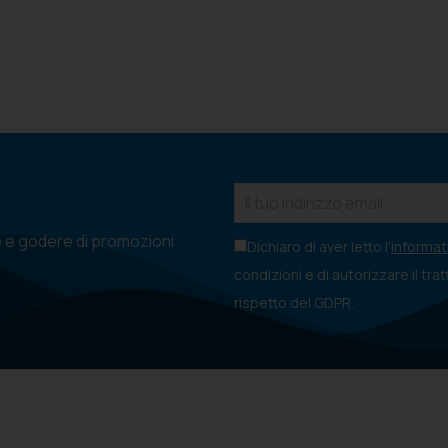
e e godere di promozioni
Dichiaro di aver letto l'
informati
condizioni e di autorizzare il tra
rispetto del GDPR.