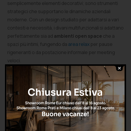
semplicemente elementi decorativi; sono strumenti
strategici che supportano le dinamiche aziendali
moderne. Con un design studiato per adattarsi a vari
contesti e necessità, i divani multifunzionali si adattano
perfettamente sia ad
ambienti open space
che a
spazi più intimi, fungendo da
area relax
per pause
rigeneranti o da postazione informale per meeting
veloci.
{field 39}
Scopri la nostra seleziona completa di divani e
poltrone da ufficio
L’innovazione nel settore ha portato alla creazione di
divani per uffici
con funzioni aggiuntive come
tavolini
integrati
, prese di corrente e
porte USB
,