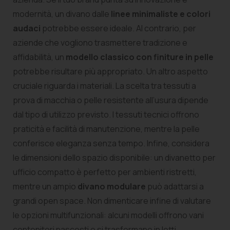
modernità, un divano dalle
linee minimaliste e colori
audaci
potrebbe essere ideale. Al contrario, per
aziende che vogliono trasmettere tradizione e
affidabilità, un
modello classico con finiture in pelle
potrebbe risultare più appropriato. Un altro aspetto
cruciale riguarda i materiali. La scelta tra tessuti a
prova di macchia o pelle resistente all’usura dipende
dal tipo di utilizzo previsto. I tessuti tecnici offrono
praticità e facilità di manutenzione, mentre la pelle
conferisce eleganza senza tempo. Infine, considera
le dimensioni dello spazio disponibile: un divanetto per
ufficio compatto è perfetto per ambienti ristretti,
mentre un ampio
divano modulare
può adattarsi a
grandi open space. Non dimenticare infine di valutare
le opzioni multifunzionali: alcuni modelli offrono vani
contenitori nascosti o si trasformano in letti