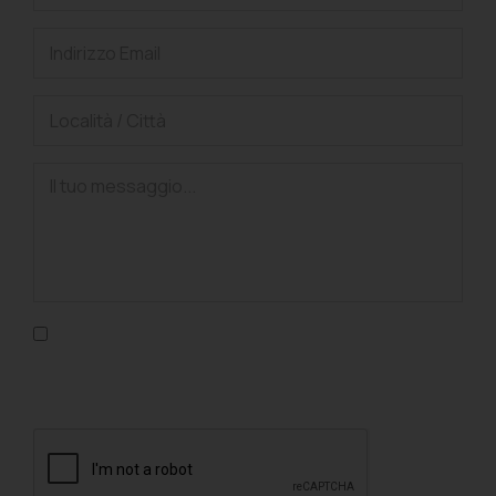
Confermo di aver letto l'informativa sulla privacy, di
accettarne le condizioni e di autorizzare il trattamento dei
dati personali nel rispetto del GDPR.