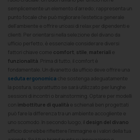
semplicemente un elemento d’arredo; rappresenta un
punto focale che può migliorare l’estetica generale
dell’ambiente e offrire un’oasi di relax per dipendenti e
clienti. Per orientarsi nella selezione del divano da
ufficio perfetto, è essenziale considerare diversi
fattori chiave come
comfort
,
stile
,
materiali
e
funzionalità
. Prima di tutto, il comfort è
fondamentale. Un divanetto da ufficio deve offrire una
seduta ergonomica
che sostenga adeguatamente
la postura, soprattutto se sarà utilizzato per lunghe
sessioni di incontri o brainstorming. Optare per modelli
con
imbottiture di qualità
e schienali ben progettati
può fare la differenza tra un ambiente accogliente e
uno scomodo. In secondo luogo, il
design del divano
ufficio dovrebbe riflettere l’immagine e i valori della tua
azienda. Se il tuo brand punta su innovazione e