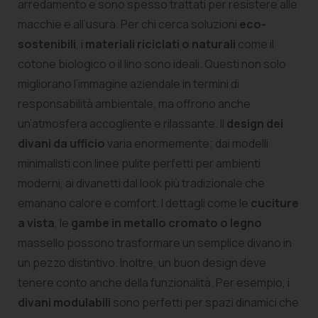
arredamento e sono spesso trattati per resistere alle
macchie e all’usura. Per chi cerca soluzioni
eco-
sostenibili
, i
materiali riciclati o naturali
come il
cotone biologico o il lino sono ideali. Questi non solo
migliorano l’immagine aziendale in termini di
responsabilità ambientale, ma offrono anche
un’atmosfera accogliente e rilassante. Il
design dei
divani da ufficio
varia enormemente; dai modelli
minimalisti con linee pulite perfetti per ambienti
moderni, ai divanetti dal look più tradizionale che
emanano calore e comfort. I dettagli come le
cuciture
a vista
, le
gambe in metallo cromato o legno
massello possono trasformare un semplice divano in
un pezzo distintivo. Inoltre, un buon design deve
tenere conto anche della funzionalità. Per esempio, i
divani modulabili
sono perfetti per spazi dinamici che