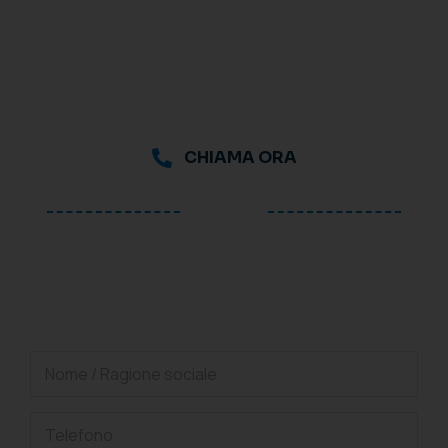
CHIAMA ORA
oppure
Richiedi una consulenza
gratuita