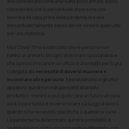
era considerata come una realtà poco diffusa, basta
considerare che la percentuale di persone che
lavorava da casa prima della pandemia era una
percentuale talmente bassa da non essere quasi utile
per una statistica.
Ma il Covid-19 ha evidenziato che le persone non
hanno un primario bisogno di lavorare spostandosi e
che spesso il recarsi in un ufficio è una realtà per lo più
collegata alla
necessità di doversi muovere e
incontrare altre persone
. Il pendolarismo e gli uffici
appaiono quindi non indispensabili all’ambito
produttivo, mentre si può ipotizzare un futuro un cui si
avrà l’opportunità di doversi recare sul luogo di lavoro
quando si ha necessità specifiche o quando si vuole.
La pandemia ha determinato quindi la possibilità di
vedere il lavoro sotto una prospettiva differente, con