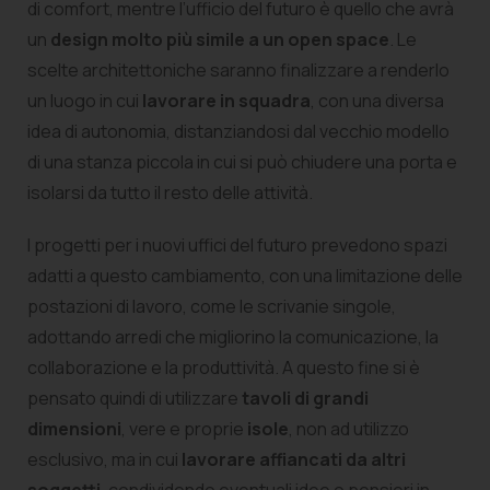
di comfort, mentre l’ufficio del futuro è quello che avrà
un
design molto più simile a un open space
. Le
scelte architettoniche saranno finalizzare a renderlo
un luogo in cui
lavorare in squadra
, con una diversa
idea di autonomia, distanziandosi dal vecchio modello
di una stanza piccola in cui si può chiudere una porta e
isolarsi da tutto il resto delle attività.
I progetti per i nuovi uffici del futuro prevedono spazi
adatti a questo cambiamento, con una limitazione delle
postazioni di lavoro, come le scrivanie singole,
adottando arredi che migliorino la comunicazione, la
collaborazione e la produttività. A questo fine si è
pensato quindi di utilizzare
tavoli di grandi
dimensioni
, vere e proprie
isole
, non ad utilizzo
esclusivo, ma in cui
lavorare affiancati da altri
soggetti
, condividendo eventuali idee o pensieri in