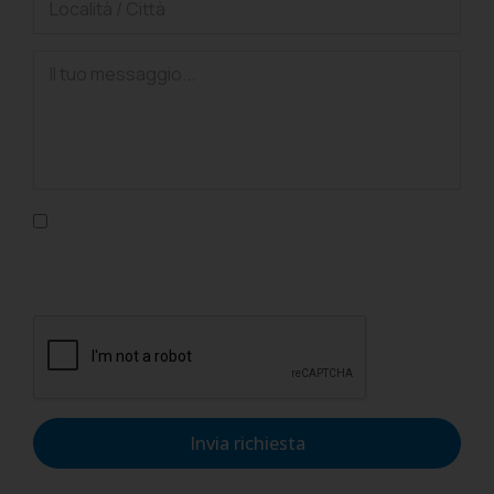
Confermo di aver letto l'informativa sulla privacy, di
accettarne le condizioni e di autorizzare il trattamento dei
dati personali nel rispetto del GDPR.
Invia richiesta