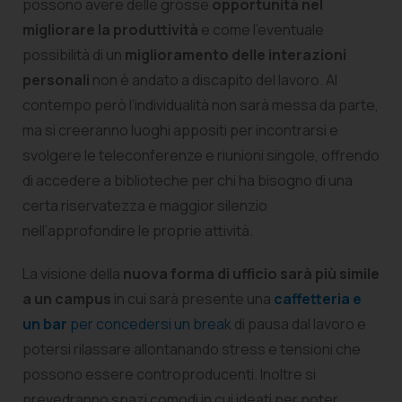
possono avere delle grosse
opportunità nel
migliorare la produttività
e come l’eventuale
possibilità di un
miglioramento delle interazioni
personali
non è andato a discapito del lavoro. Al
contempo però l’individualità non sarà messa da parte,
ma si creeranno luoghi appositi per incontrarsi e
svolgere le teleconferenze e riunioni singole, offrendo
di accedere a biblioteche per chi ha bisogno di una
certa riservatezza e maggior silenzio
nell’approfondire le proprie attività.
La visione della
nuova forma di ufficio sarà più simile
a un campus
in cui sarà presente una
caffetteria e
un bar
per concedersi un break
di pausa dal lavoro e
potersi rilassare allontanando stress e tensioni che
possono essere controproducenti. Inoltre si
prevedranno spazi comodi in cui ideati per poter