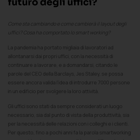
futuro degli uffici?
Come sta cambiando e come cambierà il layout degli
uffici? Cosa ha comportato lo smart working?
La pandemia ha portato migliaia di lavoratori ad
allontanarsi dai propri uffici, con la necessità di
continuare a lavorare, e a domandarsi, citando le
parole del CEO della Barclays, Jes Staley, se possa
essere ancora valida l’idea di introdurre 7000 persone
in un edificio per svolgere la loro attività.
Gli uffici sono stati da sempre considerati un luogo
necessario, sia dal punto di vista della produttività, sia
per la necessità delle relazioni con i colleghi e i clienti.
Per questo, fino a pochi anni fa la parola smartworking