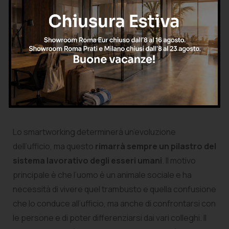
Cosa cambierà nella vita
di tutti i giorni: gli uffici
rimarranno?
Lo smartworking determinerà un’evoluzione
dell’ufficio, ma questo
rimarrà sempre un pilastro del
sistema lavorativo degli esseri umani
. Il motivo
principale è che l’uomo è un animale sociale e ha
necessità di vivere quel trambusto e quella confusione
che lo conduce all’ufficio, ma anche di confrontarsi con
le persone e di poter differenziarsi dai vari colleghi. Il