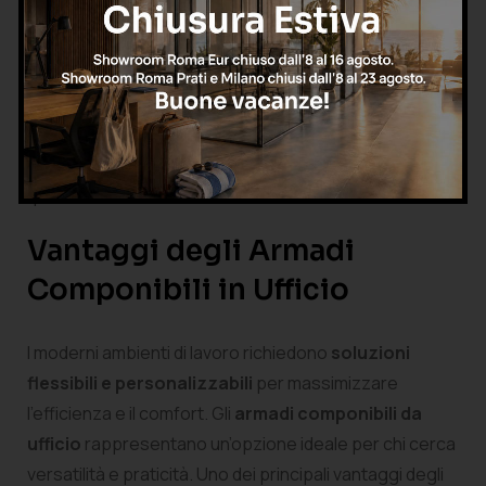
prezzo possibile.
Scegliere l’armadio perfetto per il tuo studio non è
solo una questione estetica, ma un investimento sul
tuo ambiente lavorativo che può influenzare
positivamente produttività e organizzazione
quotidiana.
Vantaggi degli Armadi
Componibili in Ufficio
I moderni ambienti di lavoro richiedono
soluzioni
flessibili e personalizzabili
per massimizzare
l’efficienza e il comfort. Gli
armadi componibili da
ufficio
rappresentano un’opzione ideale per chi cerca
versatilità e praticità. Uno dei principali vantaggi degli