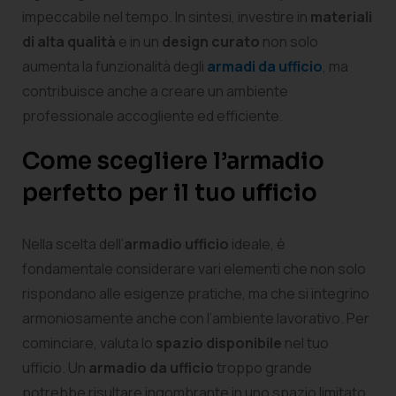
impeccabile nel tempo. In sintesi, investire in
materiali
di alta qualità
e in un
design curato
non solo
aumenta la funzionalità degli
armadi da ufficio
, ma
contribuisce anche a creare un ambiente
professionale accogliente ed efficiente.
Come scegliere l’armadio
perfetto per il tuo ufficio
Nella scelta dell’
armadio ufficio
ideale, è
fondamentale considerare vari elementi che non solo
rispondano alle esigenze pratiche, ma che si integrino
armoniosamente anche con l’ambiente lavorativo. Per
cominciare, valuta lo
spazio disponibile
nel tuo
ufficio. Un
armadio da ufficio
troppo grande
potrebbe risultare ingombrante in uno spazio limitato,