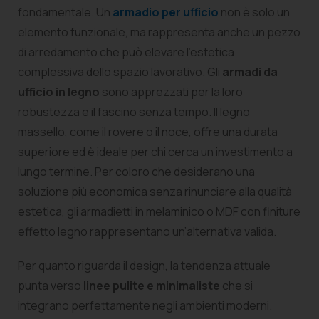
fondamentale. Un
armadio per ufficio
non è solo un
elemento funzionale, ma rappresenta anche un pezzo
di arredamento che può elevare l’estetica
complessiva dello spazio lavorativo. Gli
armadi da
ufficio in legno
sono apprezzati per la loro
robustezza e il fascino senza tempo. Il legno
massello, come il rovere o il noce, offre una durata
superiore ed è ideale per chi cerca un investimento a
lungo termine. Per coloro che desiderano una
soluzione più economica senza rinunciare alla qualità
estetica, gli armadietti in melaminico o MDF con finiture
effetto legno rappresentano un’alternativa valida.
Per quanto riguarda il design, la tendenza attuale
punta verso
linee pulite e minimaliste
che si
integrano perfettamente negli ambienti moderni.