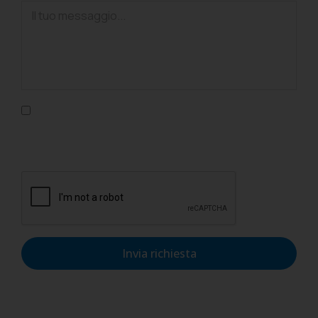
Confermo di aver letto l'informativa sulla privacy, di
accettarne le condizioni e di autorizzare il trattamento dei
dati personali nel rispetto del GDPR.
Invia richiesta