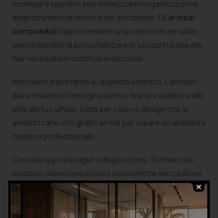
scomparti specifici può ottimizzare l’organizzazione
degli strumenti di lavoro e dei documenti. Gli
armadi
componibili
rappresentano una soluzione versatile,
permettendoti di personalizzare lo spazio in base alle
tue necessità in continua evoluzione.
Non meno importante è l’aspetto estetico. L’armadio
deve riflettere l’immagine del tuo brand e adattarsi allo
stile del tuo ufficio. Opta per colori e design che si
armonizzano con gli altri arredi per creare un ambiente
coeso e professionale.
Considera poi il budget a disposizione. Sul mercato
esistono numerose opzioni economiche senza dover
compromettere su qualità e funzionalità. Esplora le
diverse fasce di prezzo degli
armadi per ufficio
per
assicurarti di ottenere il miglior rapporto qualità-