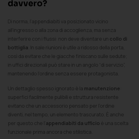
davvero?
Di norma, l’appendiabiti va posizionato vicino
all’ingresso o alla zona di accoglienza, ma senza
interferire con i flussi: non deve diventare un
collo di
bottiglia
. In sale riunioni è utile a ridosso della porta,
così da evitare che le giacche finiscano sulle sedute;
in uffici direzionali può stare in un angolo “di servizio”,
mantenendo l’ordine senza essere protagonista.
Un dettaglio spesso ignorato è la
manutenzione
:
superfici facilmente pulibili e struttura resistente
evitano che un accessorio pensato per l’ordine
diventi, nel tempo, un elemento trascurato. È anche
per questo che l’
appendiabiti da ufficio
è una scelta
funzionale prima ancora che stilistica.