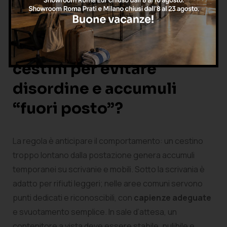
“tecnico” in sala d’attesa comunica trascuratezza; uno
troppo delicato in area operativa si degrada in fretta.
Dove vanno posizionati i
cestini per evitare
disordine e accumuli
“fuori posto”?
La regola è anticipare il comportamento: un cestino
troppo lontano dalla postazione genera accumuli
temporanei su scrivanie e mobili. Sotto la scrivania è
adatto per rifiuti leggeri; nelle aree comuni servono
punti dedicati e riconoscibili, con
capienze adeguate
e svuotamento semplice. In sale d’attesa, un
contenitore a vista deve essere stabile, pulibile e