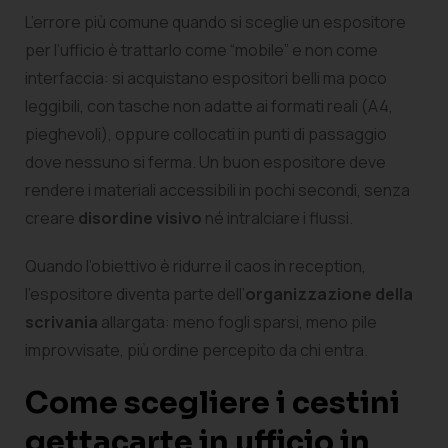
L’errore più comune quando si sceglie un espositore
per l’ufficio è trattarlo come “mobile” e non come
interfaccia: si acquistano espositori belli ma poco
leggibili, con tasche non adatte ai formati reali (A4,
pieghevoli), oppure collocati in punti di passaggio
dove nessuno si ferma. Un buon espositore deve
rendere i materiali accessibili in pochi secondi, senza
creare
disordine visivo
né intralciare i flussi.
Quando l’obiettivo è ridurre il caos in reception,
l’espositore diventa parte dell’
organizzazione della
scrivania
allargata: meno fogli sparsi, meno pile
improvvisate, più ordine percepito da chi entra.
Come scegliere i cestini
gettacarte in ufficio in