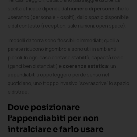
nei casi peggiori, ostacolano passaggi e uscite. La
scelta efficace dipende dal
numero di persone
che lo
useranno (personale + ospiti), dallo spazio disponibile
e dal contesto (reception, sale riunioni, open space).
I modelli da terra sono flessibili e immediati; quelli a
parete riducono ingombro e sono utili in ambienti
piccoli. In ogni caso contano stabilità, capacità reale
(ganci ben distanziati) e
coerenza estetica
: un
appendiabiti troppo leggero perde senso nel
quotidiano, uno troppo invasivo “sovrascrive” lo spazio
e distrae.
Dove posizionare
l’appendiabiti per non
intralciare e farlo usare