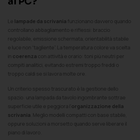
al PC?
Le
lampade da scrivania
funzionano davvero quando
controllano abbagliamento e riflessi: braccio
regolabile, emissione schermata, orientabilità stabile
e luce non “tagliente”. La temperatura colore va scelta
in
coerenza
con attività e orario: toni più neutri per
compiti analitici, evitando estremi troppo freddi o
troppo caldi se si lavora molte ore.
Un criterio spesso trascurato è la gestione dello
spazio: una lampada da tavolo ingombrante sottrae
superficie utile e peggiora l’
organizzazione della
scrivania
. Meglio modelli compatti con base stabile,
oppure soluzioni a morsetto quando serve liberare il
piano di lavoro.