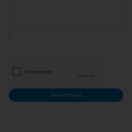
Confermo di aver letto l'informativa sulla privacy, di
accettarne le condizioni e di autorizzare il trattamento dei
dati personali nel rispetto del GDPR.
Invia richiesta