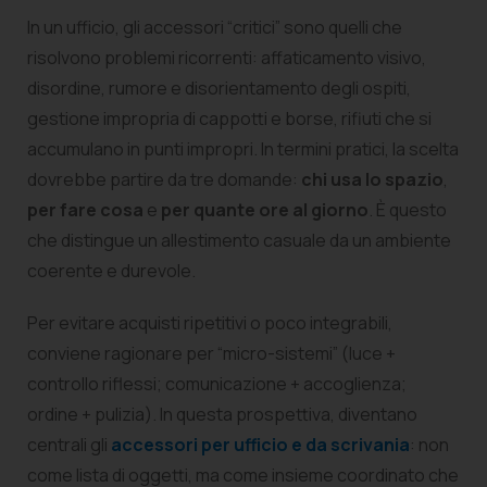
In un ufficio, gli accessori “critici” sono quelli che
risolvono problemi ricorrenti: affaticamento visivo,
disordine, rumore e disorientamento degli ospiti,
gestione impropria di cappotti e borse, rifiuti che si
accumulano in punti impropri. In termini pratici, la scelta
dovrebbe partire da tre domande:
chi usa lo spazio
,
per fare cosa
e
per quante ore al giorno
. È questo
che distingue un allestimento casuale da un ambiente
coerente e durevole.
Per evitare acquisti ripetitivi o poco integrabili,
conviene ragionare per “micro-sistemi” (luce +
controllo riflessi; comunicazione + accoglienza;
ordine + pulizia). In questa prospettiva, diventano
centrali gli
accessori per ufficio e da scrivania
: non
come lista di oggetti, ma come insieme coordinato che