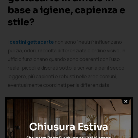
base a igiene, capienza e
stile?
I
cestini gettacarte
non sono “neutri”: influenzano
pulizia, odori, raccolta differenziata e ordine visivo. In
ufficio funzionano quando sono coerenti con l’uso
reale: piccoli e discreti sotto la scrivania per il secco
leggero, più capienti e robusti nelle aree comuni,
eventualmente coordinati per la differenziata.
La scelta dovrebbe considerare materiale (plastica,
metallo), facilità di pulizia, stabilità e presenza di
eventuali accessori (coperchio dove serve controllo
igienico, finiture che non si graffiano facilmente).
Anche il design ha un ruolo: un cestino troppo