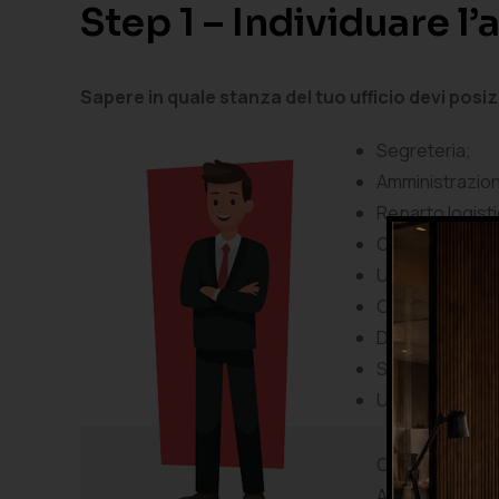
Step 1 – Individuare l
Sapere in quale stanza del tuo ufficio devi posiz
Segreteria;
Amministrazio
Reparto logisti
Open space;
Ufficio tecnico
Call center;
Direzione;
Stanza manage
Ufficio di rap
Ogni scrivania 
Ad esempio una 