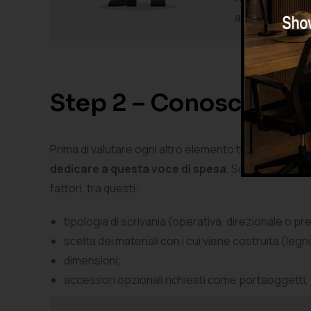
amministrativo
Step 2 – Conoscere il
Prima di valutare ogni altro elemento tieni present
dedicare a questa voce di spesa
. Solo a questo p
fattori, tra questi:
tipologia di scrivania (operativa, direzionale o pr
scelta dei materiali con i cui viene costruita (legno
dimensioni;
accessori opzionali richiesti come portaoggetti, p