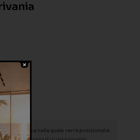
rivania
ase alla stanza nella quale verrà posizionata
.
eriori alla scrivania di un responsabile