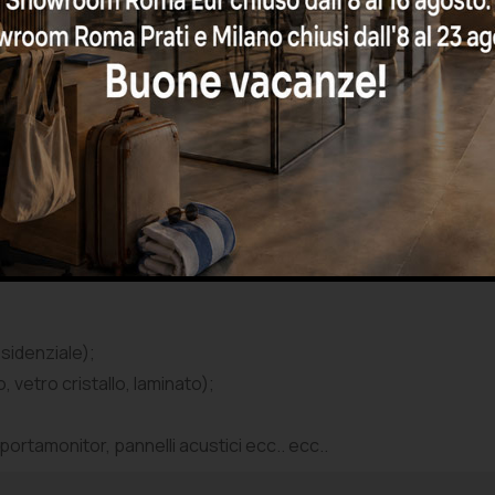
.
 budget
e quale è il tuo budget. La tua scrivania rappresenta comunque
unto potremo iniziare a scegliere la giusta scrivania tra le varie
esidenziale);
, vetro cristallo, laminato);
ortamonitor, pannelli acustici ecc.. ecc..