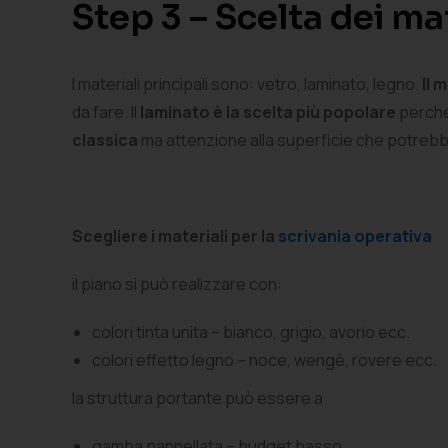
Step 3 – Scelta dei mat
I materiali principali sono: vetro, laminato, legno.
Il 
da fare. Il
laminato è la scelta più popolare
perché
classica
ma attenzione alla superficie che potrebb
Scegliere i materiali per la
scrivania operativa
il piano si può realizzare con:
colori tinta unita – bianco, grigio, avorio ecc.
colori effetto legno – noce, wengè, rovere ecc.
la struttura portante può essere a
gamba pannellata – budget basso