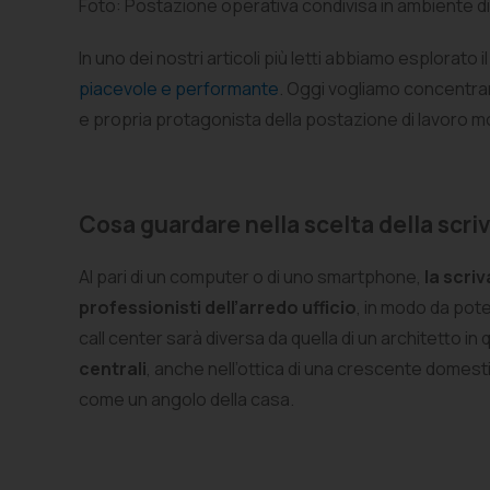
Foto: Postazione operativa condivisa in ambiente di
In uno dei nostri articoli più letti abbiamo esplorato
piacevole e performante
. Oggi vogliamo concentrarci
e propria protagonista della postazione di lavoro 
Cosa guardare nella scelta della scriva
Al pari di un computer o di uno smartphone,
la scri
professionisti dell’arredo ufficio
, in modo da pote
call center sarà diversa da quella di un architetto 
centrali
, anche nell’ottica di una crescente domesti
come un angolo della casa.