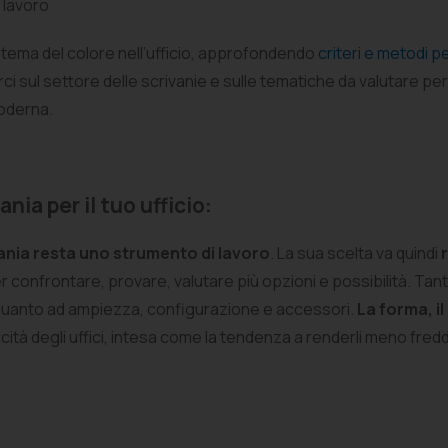
 lavoro
 il tema del colore nell’ufficio, approfondendo
criteri e metodi pe
 sul settore delle scrivanie e sulle tematiche da valutare per sc
moderna.
nia per il tuo ufficio:
vania resta uno strumento di lavoro
. La sua scelta va quindi
r confrontare, provare, valutare più opzioni e possibilità. Tan
in quanto ad ampiezza, configurazione e accessori.
La forma, il
cità degli uffici, intesa come la tendenza a renderli meno freddi