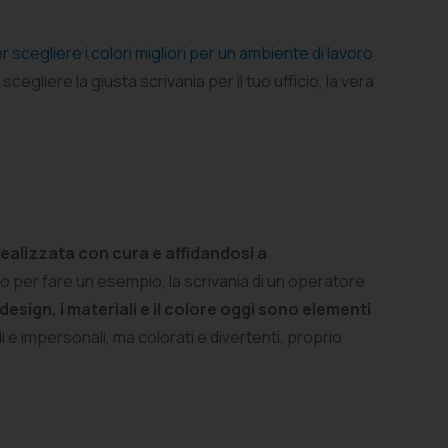
r scegliere i colori migliori per un ambiente di lavoro
egliere la giusta scrivania per il tuo ufficio, la vera
realizzata con cura e affidandosi a
to per fare un esempio, la scrivania di un operatore
 design, i materiali e il colore oggi sono elementi
 e impersonali, ma colorati e divertenti, proprio