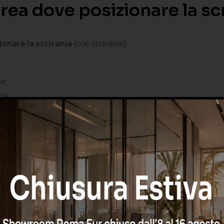
’area dove posizionare la sc
ionare la scrivania
(o le scrivanie):
ne;
ca;
;
riale;
presentanza;
ha delle
caratteristiche tecniche che possono variare in b
scrivania di un operatore videoterminale sarà di dimensioni inf