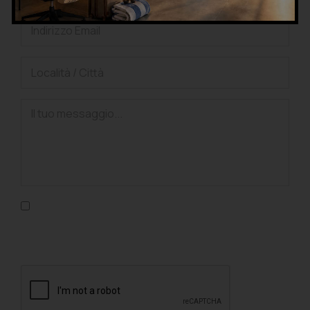
Confermo di aver letto l'informativa sulla privacy, di
accettarne le condizioni e di autorizzare il trattamento dei
dati personali nel rispetto del GDPR.