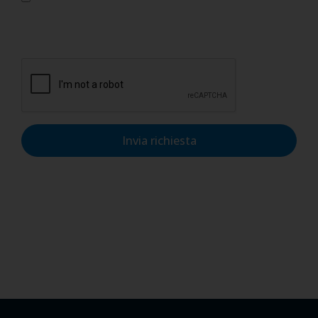
accettarne le condizioni e di autorizzare il trattamento dei
dati personali nel rispetto del GDPR.
Invia richiesta