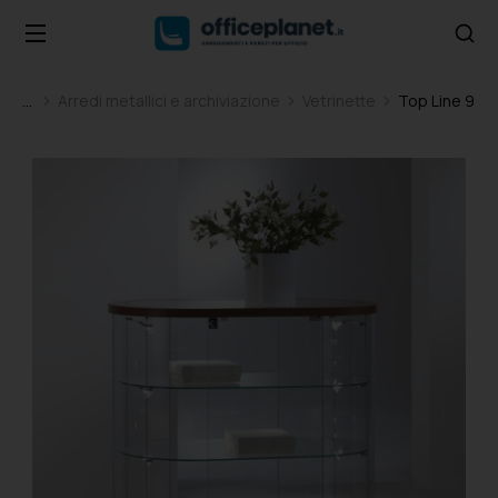
Arredi metallici e archiviazione
Vetrinette
Top Line 9
Tu sei qui: