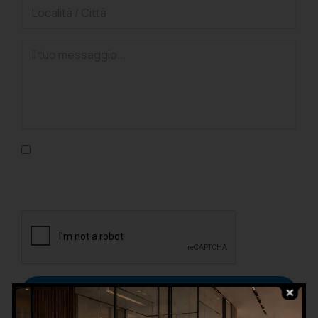
Confermo di aver letto l'informativa sulla privacy, di
accettarne le condizioni e di autorizzare il trattamento dei
dati personali nel rispetto del GDPR.
Invia richiesta